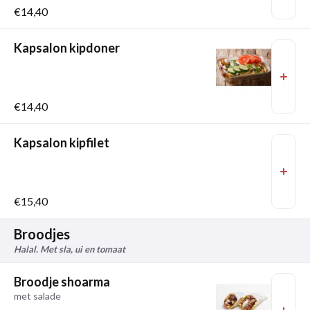
€14,40
Kapsalon kipdoner
€14,40
Kapsalon kipfilet
€15,40
Broodjes
Halal. Met sla, ui en tomaat
Broodje shoarma
met salade