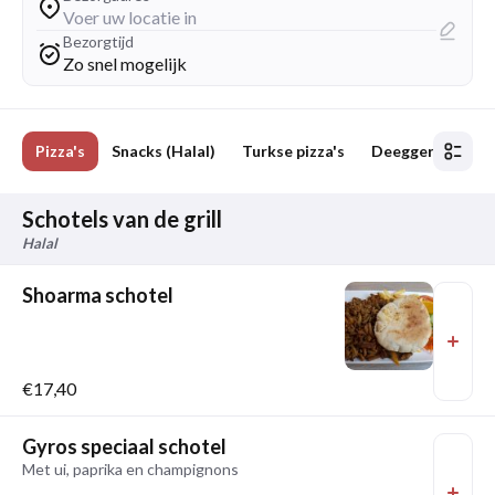
Voer uw locatie in
Bezorgtijd
Zo snel mogelijk
m
Pizza's
Snacks (Halal)
Turkse pizza's
Deeggerechten
Schotels van de grill
Halal
Shoarma schotel
€17,40
Gyros speciaal schotel
Met ui, paprika en champignons